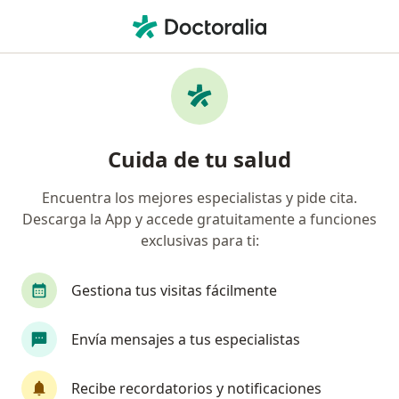
Men
Acidez Estomacal Enfermedad De Reflujo Gastroesofágico Erge • Santa Marta, Magdalena
Filtros
• 1
Seguro
Mapa
Especialistas en Acidez Estomacal
Cuida de tu salud
(Enfermedad de Reflujo Gastroesofágico;
ERGE) en Santa Marta
Encuentra los mejores especialistas y pide cita.
Descarga la App y accede gratuitamente a funciones
¿Qué especialidad estás buscando?
exclusivas para ti:
Gastroenterólogo
Internista
Gestiona tus visitas fácilmente
Envía mensajes a tus especialistas
Recibe recordatorios y notificaciones