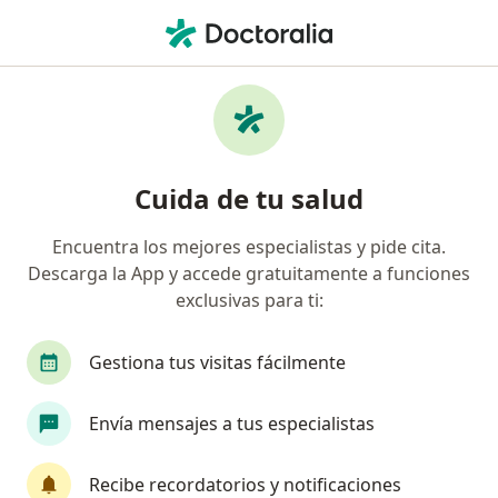
Men
Estreñimiento • Santa Marta, Magdalena
Filtros
• 1
Seguro
Mapa
Especialistas en Estreñimiento en Santa
Cuida de tu salud
Marta
Encuentra los mejores especialistas y pide cita.
Descarga la App y accede gratuitamente a funciones
¿Qué especialidad estás buscando?
exclusivas para ti:
Gastroenterólogo
Médico laboral
Médico 
Gestiona tus visitas fácilmente
Envía mensajes a tus especialistas
Recibe recordatorios y notificaciones