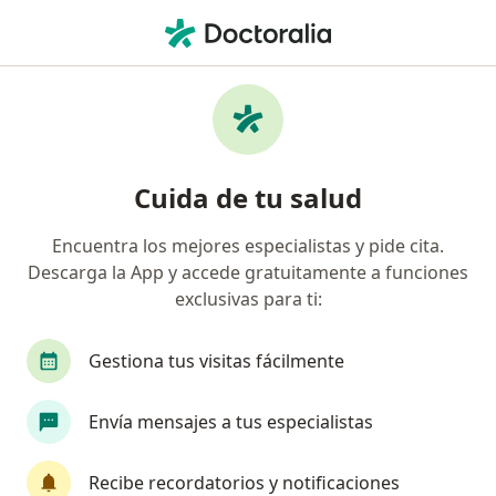
Men
Internista • Santa Marta, Magdalena
Filtros
Seguro
Mapa
Internistas en Santa Marta
Cuida de tu salud
Encuentra los mejores especialistas y pide cita.
¿Cuál es tu compañía aseguradora?
Descarga la App y accede gratuitamente a funciones
exclusivas para ti:
Gestiona tus visitas fácilmente
Envía mensajes a tus especialistas
Recibe recordatorios y notificaciones
Destacado