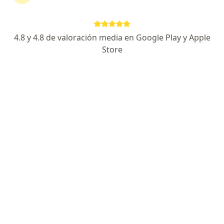
Dr. Mac Fabián Correa Avendaño
·
Ver más
Internista
9 opiniones
4.8 y 4.8 de valoración media en Google Play y Apple
Store
Dirección
En línea
Calle 22 20-103, Santa Marta
•
Mapa
Dr. Mac Fabián Correa Avendaño
Consulta Medicina Interna
$ 200.000
Este especialista no ofrece reserva de cita en línea en esta dirección.
Solicita una cita