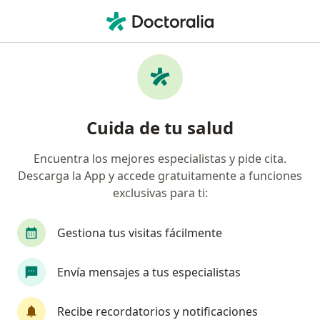
Men
Adicciones • Santa Marta, Magdalena
Filtros
• 1
Seguro
Mapa
Especialistas en Adicciones en Santa Marta
Cuida de tu salud
Encuentra los mejores especialistas y pide cita.
¿Qué especialidad estás buscando?
Descarga la App y accede gratuitamente a funciones
Psicólogo
Psiquiatra
exclusivas para ti:
Gestiona tus visitas fácilmente
Envía mensajes a tus especialistas
Recibe recordatorios y notificaciones