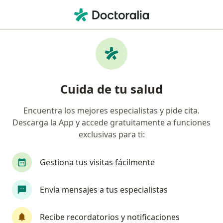
Men
Ansiedad • Santa Marta, Magdalena
Filtros
• 1
Seguro
Mapa
Especialistas en Ansiedad en Santa Marta
Cuida de tu salud
Encuentra los mejores especialistas y pide cita.
¿Qué especialidad estás buscando?
Descarga la App y accede gratuitamente a funciones
Psicólogo
Psiquiatra
Terapeuta compleme
exclusivas para ti:
Gestiona tus visitas fácilmente
Envía mensajes a tus especialistas
Recibe recordatorios y notificaciones