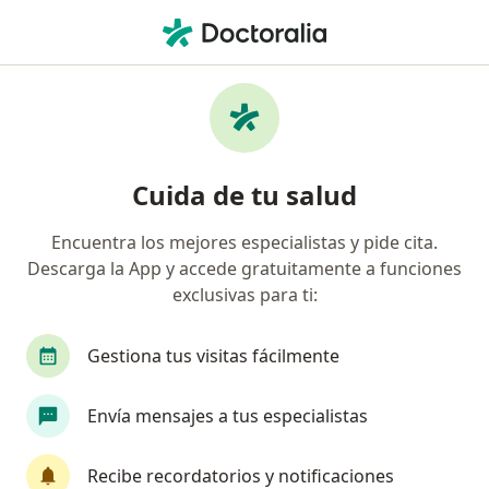
Men
Alergia A Alimentos • Tuluá, Valle del Cauca
Filtros
• 1
Seguro
Mapa
Especialistas en Alergia a alimentos en
Cuida de tu salud
Tuluá
Encuentra los mejores especialistas y pide cita.
Descarga la App y accede gratuitamente a funciones
¿Qué especialidad estás buscando?
exclusivas para ti:
Médico general
Gestiona tus visitas fácilmente
Envía mensajes a tus especialistas
Recibe recordatorios y notificaciones