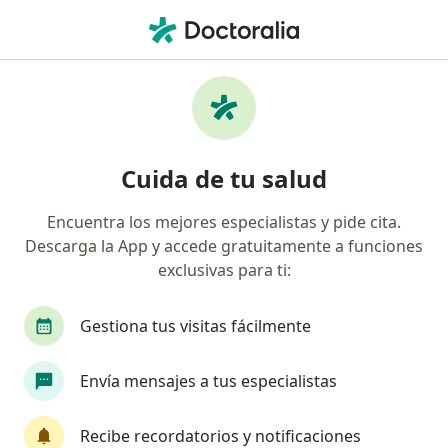
Men
¿Qué estás buscando?
Página De Inicio
Enfermedades
Rash Cutáneo
Rash cutáneo - Información,
Cuida de tu salud
expertos y preguntas frecuentes
Encuentra los mejores especialistas y pide cita.
Descarga la App y accede gratuitamente a funciones
exclusivas para ti:
Información
Pregunta al Experto
Gestiona tus visitas fácilmente
Envía mensajes a tus especialistas
No descuides tu salud
Escoge la consulta en línea para empezar o
Recibe recordatorios y notificaciones