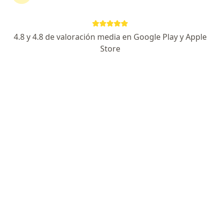
continuar tu tratamiento sin salir de casa. Si lo
necesitas, también puedes reservar una cita
presencial.
4.8 y 4.8 de valoración media en Google Play y Apple
Store
Mostrar especialistas
¿Cómo funciona?
Expertos en rash cutáneo
María del Rosario López de Roux
Alergólogo
Cali