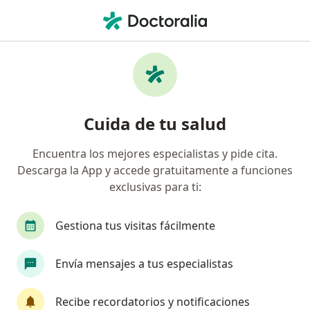
Men
Amenorrea • Villavicencio, Meta
Filtros
• 1
Seguro
Mapa
Especialistas en Amenorrea en Villavicencio
Cuida de tu salud
Encuentra los mejores especialistas y pide cita.
¿Qué especialidad estás buscando?
Descarga la App y accede gratuitamente a funciones
Ginecólogo
Internista
Endocrinólogo
exclusivas para ti:
Gestiona tus visitas fácilmente
Envía mensajes a tus especialistas
Recibe recordatorios y notificaciones