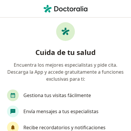
Men
Internista • Villavicencio, Meta
Filtros
Seguro
Mapa
Internistas en Villavicencio
Cuida de tu salud
Encuentra los mejores especialistas y pide cita.
¿Cuál es tu compañía aseguradora?
Descarga la App y accede gratuitamente a funciones
exclusivas para ti:
Gestiona tus visitas fácilmente
Envía mensajes a tus especialistas
Recibe recordatorios y notificaciones
Destacado