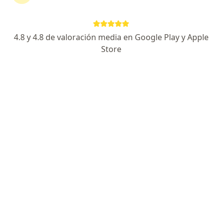
Dr. Gerardo Fabio Gutierrez Aviles
·
Ver más
Internista, Nefrólogo
188 opiniones
4.8 y 4.8 de valoración media en Google Play y Apple
Store
Dirección 1
Dirección 2
En línea
Cra 37 No 36-41 (Edificio IPS Salud Llanos Consultorio 101), Villavicencio
•
Mapa
CONSULTORIO PRIVADO ,DR GERARDO FABIO GUTIERREZ AVILES
Visitas sucesivas Medicina Interna
desde $ 280.000
Este especialista no ofrece reserva de cita en línea en esta dirección.
Solicita una cita