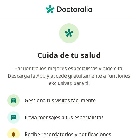
Men
Ansiedad • El Santuario, Antioquia
Filtros
• 1
Mapa
Especialistas en Ansiedad en El Santuario
Cuida de tu salud
Encuentra los mejores especialistas y pide cita.
¿Qué especialidad estás buscando?
Descarga la App y accede gratuitamente a funciones
Psicólogo
exclusivas para ti:
Gestiona tus visitas fácilmente
Envía mensajes a tus especialistas
Recibe recordatorios y notificaciones