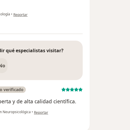
en opinión del usuario Ana Cristina
cología
•
Reportar
ir qué especialistas visitar?
No
o verificado
ta y de alta calidad científica.
en opinión del usuario Manuel Gutiérrez
n Neuropsicológica
•
Reportar