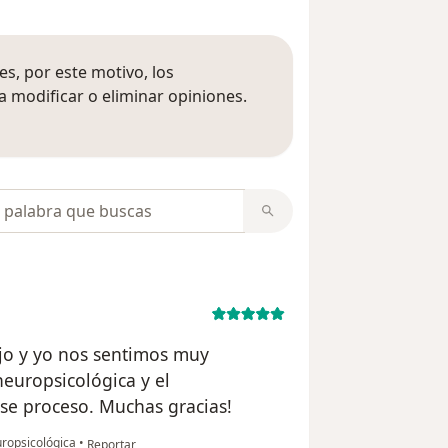
s, por este motivo, los
 modificar o eliminar opiniones.
 opiniones
opiniones
ijo y yo nos sentimos muy
europsicológica y el
e proceso. Muchas gracias!
en opinión del usuario Francy Castaño
ropsicológica
•
Reportar