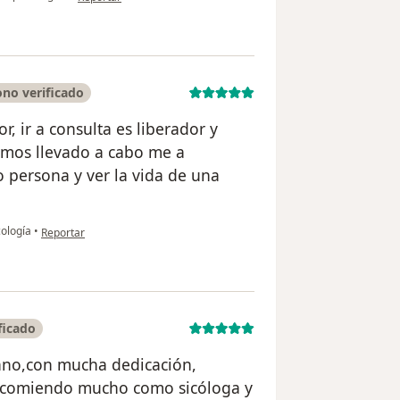
no verificado
, ir a consulta es liberador y
emos llevado a cabo me a
persona y ver la vida de una
en opinión del usuario Alejandro Londoño
cología
•
Reportar
ficado
ano,con mucha dedicación,
recomiendo mucho como sicóloga y