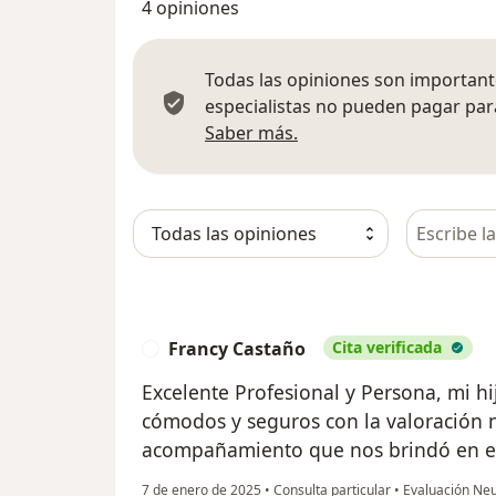
4 opiniones
Todas las opiniones son importante
especialistas no pueden pagar para
Más información sobre
Saber más.
Busca en 
Francy Castaño
Cita verificada
F
Excelente Profesional y Persona, mi h
cómodos y seguros con la valoración n
acompañamiento que nos brindó en es
7 de enero de 2025
•
Consulta particular
•
Evaluación Neu