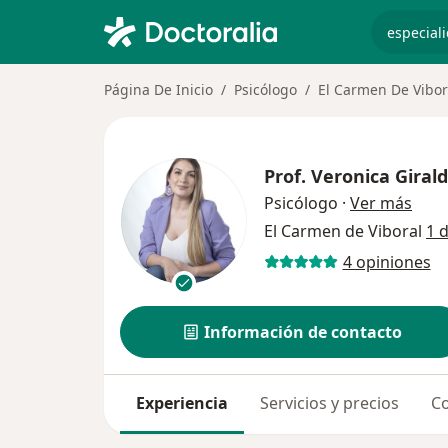
especiali
Página De Inicio
Psicólogo
El Carmen De Vibor
Prof.
Veronica Giral
sobr
Psicólogo
·
Ver más
El Carmen de Viboral
1 
4 opiniones
Información de contacto
Experiencia
Servicios y precios
Co