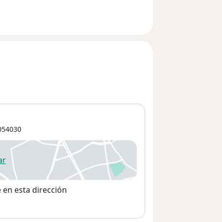
54030
ar
 abre en una nueva pestaña
e en esta dirección