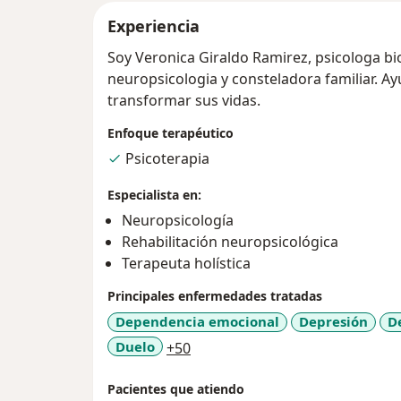
Experiencia
Soy Veronica Giraldo Ramirez, psicologa b
neuropsicologia y consteladora familiar. Ay
transformar sus vidas.
Enfoque terapéutico
Psicoterapia
Especialista en:
Neuropsicología
Rehabilitación neuropsicológica
Terapeuta holística
Principales enfermedades tratadas
Dependencia emocional
Depresión
D
a11y_sr_more_diseases
Duelo
+50
Pacientes que atiendo