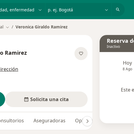
dad, enfermedad o nombre
p. ej. Bogotá
al
Veronica Giraldo Ramirez
Cambiar de ciudad
Reserva de
Inactivo
do Ramirez
e las especializaciones
Hoy
dirección
8 Ago
Este 
Solicita una cita
nsultorios
Aseguradoras
Opiniones (4)