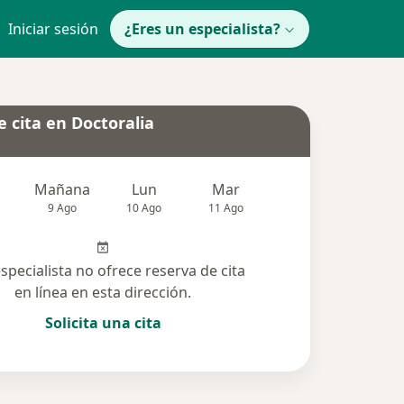
Iniciar sesión
¿Eres un especialista?
 cita en Doctoralia
Mañana
Lun
Mar
Mié
Jue
9 Ago
10 Ago
11 Ago
12 Ago
13 Ag
especialista no ofrece reserva de cita
en línea en esta dirección.
Solicita una cita