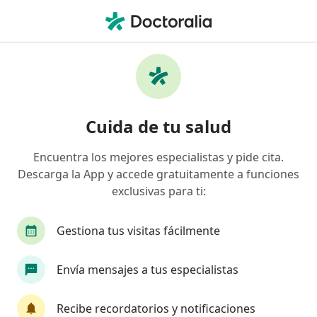
Men
Ansiedad • Guadalajara de Buga, Valle del Cauca
Filtros
• 1
Seguro
Mapa
Especialistas en Ansiedad en Guadalajara
Cuida de tu salud
de Buga
Encuentra los mejores especialistas y pide cita.
Descarga la App y accede gratuitamente a funciones
¿Qué especialidad estás buscando?
exclusivas para ti:
Psicólogo
Fisioterapeuta
Fonoaudiólogo
Gestiona tus visitas fácilmente
Envía mensajes a tus especialistas
Recibe recordatorios y notificaciones