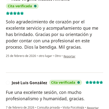
Cita verificada
Solo agradecimiento de corazón por el
excelente servicio y acompañamiento que me
has brindado. Gracias por su orientación y
poder contar con una profesional en este
proceso. Dios la bendiga. Mil gracias.
en opinión del usuario Alba Virgi
25 de febrero de 2026
•
otro lugar
•
Otro
•
Reportar
José Luis González
Cita verificada
J
Fue una excelente sesión, con mucho
profesionalismo y humanidad, gracias.
en opinión del u
7 de febrero de 2026
•
Consulta privada
•
Visita Psicología
•
Reportar