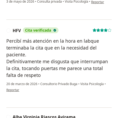
en opinión del usu
3 de mayo de 2026
•
Consulta privada
•
Visita Psicología
•
Reportar
HFV
Cita verificada
H
Percibí más atención en la hora en labque
terminaba la cita que en la necesidad del
paciente.
Definitivamente me disgusta que interrumpan
la cita, tocando puertas me parece una total
falta de respeto
20 de marzo de 2026
•
Consultorio Privado Buga
•
Visita Psicología
•
en opinión del usuario HFV
Reportar
Alba Virginia Riascos Avirama
A