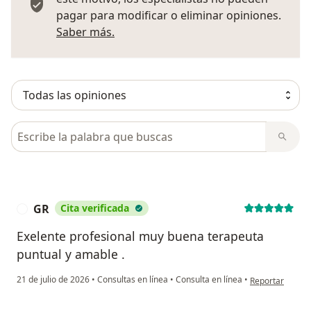
pagar para modificar o eliminar opiniones.
Más información sobre opiniones
Saber más.
Busca en opiniones
GR
Cita verificada
G
Exelente profesional muy buena terapeuta
puntual y amable .
en opinión del 
21 de julio de 2026
•
Consultas en línea
•
Consulta en línea
•
Reportar