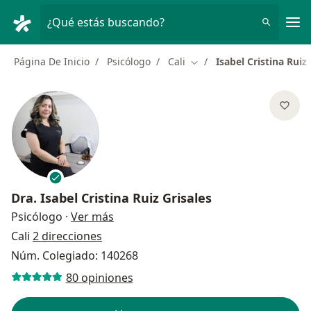
Men
¿Qué estás buscando?
Página De Inicio
Psicólogo
Cali
Isabel Cristina Ruiz 
Cambiar de ciudad
Dra.
Isabel Cristina Ruiz Grisales
sobre las especializaciones
Psicólogo
·
Ver más
Cali
2 direcciones
Núm. Colegiado: 140268
80 opiniones