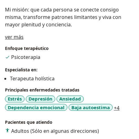
Mi misión: que cada persona se conecte consigo
misma, transforme patrones limitantes y viva con
mayor plenitud y conciencia.
Acerca de mí
ver más
Enfoque terapéutico
Psicoterapia
Especialista en:
Terapeuta holística
Principales enfermedades tratadas
Estrés
Depresión
Ansiedad
a11y_sr
Dependencia emocional
Baja autoestima
+4
Pacientes que atiendo
Adultos (Sólo en algunas direcciones)