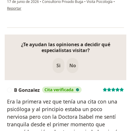
17 de junio de 2026
•
Consultorio Privado Buga
•
Visita Psicología
•
en opinión del usuario K.M
Reportar
¿Te ayudan las opiniones a decidir qué
especialistas visitar?
Si
No
B Gonzalez
Cita verificada
B
Era la primera vez que tenía una cita con una
psicóloga y al principio estaba un poco
nerviosa pero con la Doctora Isabel me sentí
tranquila desde el primer momento que