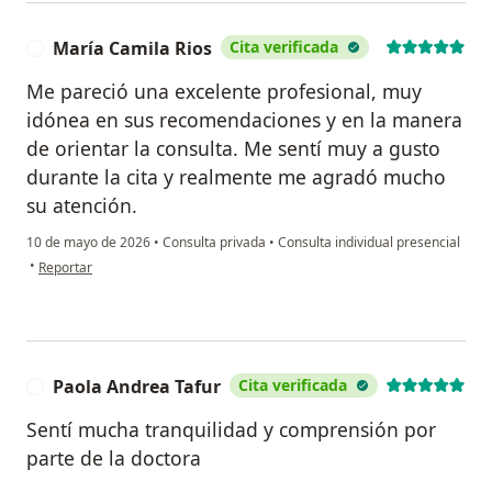
María Camila Rios
Cita verificada
M
Me pareció una excelente profesional, muy
idónea en sus recomendaciones y en la manera
de orientar la consulta. Me sentí muy a gusto
durante la cita y realmente me agradó mucho
su atención.
10 de mayo de 2026
•
Consulta privada
•
Consulta individual presencial
en opinión del usuario María Camila Rios
•
Reportar
Paola Andrea Tafur
Cita verificada
P
Sentí mucha tranquilidad y comprensión por
parte de la doctora