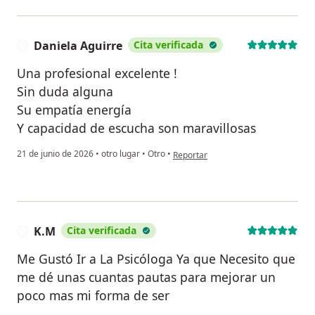
Daniela Aguirre
Cita verificada
D
Una profesional excelente !
Sin duda alguna
Su empatía energía
Y capacidad de escucha son maravillosas
en opinión del usuario Daniela Aguir
21 de junio de 2026
•
otro lugar
•
Otro
•
Reportar
K.M
Cita verificada
K
Me Gustó Ir a La Psicóloga Ya que Necesito que
me dé unas cuantas pautas para mejorar un
poco mas mi forma de ser