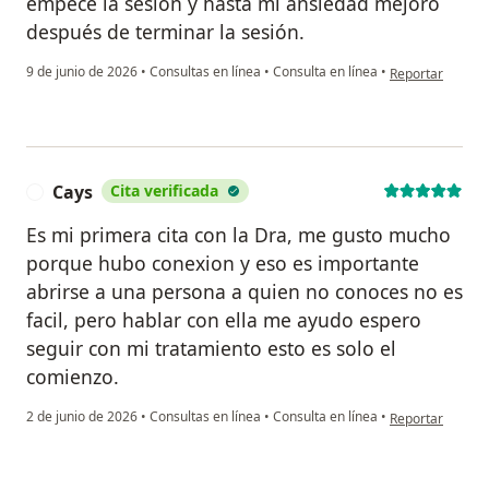
empecé la sesión y hasta mi ansiedad mejoró
después de terminar la sesión.
en opinión del u
9 de junio de 2026
•
Consultas en línea
•
Consulta en línea
•
Reportar
Cays
Cita verificada
C
Es mi primera cita con la Dra, me gusto mucho
porque hubo conexion y eso es importante
abrirse a una persona a quien no conoces no es
facil, pero hablar con ella me ayudo espero
seguir con mi tratamiento esto es solo el
comienzo.
en opinión del u
2 de junio de 2026
•
Consultas en línea
•
Consulta en línea
•
Reportar