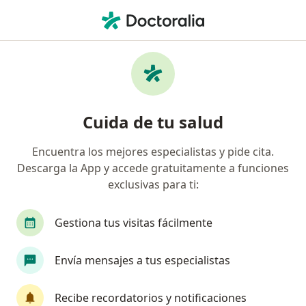
Men
Apéndice Cecal • Rionegro, Antioquia
Filtros
• 1
Seguro
Mapa
Especialistas en Apéndice cecal en Rionegro
Cuida de tu salud
Encuentra los mejores especialistas y pide cita.
¿Qué especialidad estás buscando?
Descarga la App y accede gratuitamente a funciones
Cirujano general
Anestesiólogo
Cirujano 
exclusivas para ti:
Gestiona tus visitas fácilmente
Envía mensajes a tus especialistas
Recibe recordatorios y notificaciones