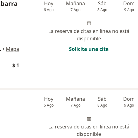
Ibarra
Hoy
Mañana
Sáb
Dom
6 Ago
7 Ago
8 Ago
9 Ago
La reserva de citas en línea no está
disponible
ipre, Rionegro
•
Mapa
Solicita una cita
$ 1
Hoy
Mañana
Sáb
Dom
6 Ago
7 Ago
8 Ago
9 Ago
La reserva de citas en línea no está
disponible