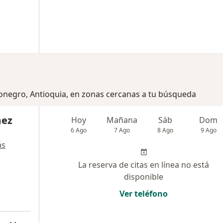
ionegro, Antioquia, en zonas cercanas a tu búsqueda
mez
Hoy
Mañana
Sáb
Dom
6 Ago
7 Ago
8 Ago
9 Ago
ás
La reserva de citas en línea no está
disponible
Ver teléfono