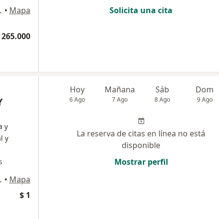
ipre, Rionegro
•
Mapa
Solicita una cita
 265.000
Hoy
Mañana
Sáb
Dom
Y
6 Ago
7 Ago
8 Ago
9 Ago
a y
La reserva de citas en línea no está
l y
disponible
Mostrar perfil
s
ipre, Rionegro
•
Mapa
$ 1