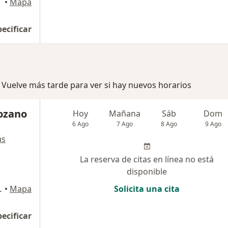
•
Mapa
pecificar
 Vuelve más tarde para ver si hay nuevos horarios
Lozano
Hoy
Mañana
Sáb
Dom
6 Ago
7 Ago
8 Ago
9 Ago
ás
La reserva de citas en línea no está
disponible
 piso 3, Rionegro
•
Mapa
Solicita una cita
pecificar