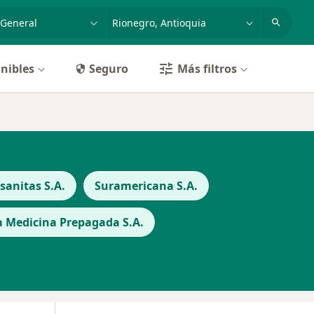
dad, enfermedad o nombre
p. ej. Bogotá
nibles
Seguro
Más filtros
anitas S.A.
Suramericana S.A.
a Medicina Prepagada S.A.