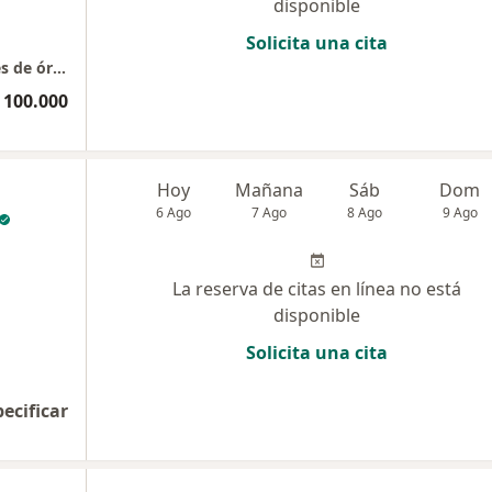
disponible
Solicita una cita
Cirugía general, hepatobiliar y de trasplantes de órganos abdominales
 100.000
Hoy
Mañana
Sáb
Dom
6 Ago
7 Ago
8 Ago
9 Ago
La reserva de citas en línea no está
disponible
Solicita una cita
pecificar