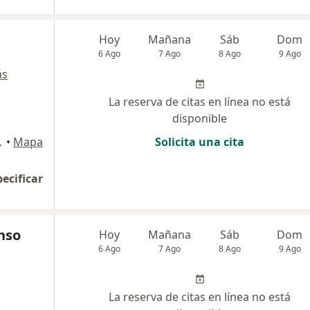
Hoy
Mañana
Sáb
Dom
6 Ago
7 Ago
8 Ago
9 Ago
ás
La reserva de citas en línea no está
disponible
Rionegro., Rionegro
•
Mapa
Solicita una cita
pecificar
nso
Hoy
Mañana
Sáb
Dom
6 Ago
7 Ago
8 Ago
9 Ago
La reserva de citas en línea no está