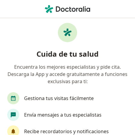
Men
Arritmias • Tunja, Boyacá
Filtros
• 1
Seguro
Mapa
Especialistas en Arritmias en Tunja
Cuida de tu salud
Encuentra los mejores especialistas y pide cita.
¿Qué especialidad estás buscando?
Descarga la App y accede gratuitamente a funciones
Cardiólogo
Internista
exclusivas para ti:
Gestiona tus visitas fácilmente
Envía mensajes a tus especialistas
Recibe recordatorios y notificaciones