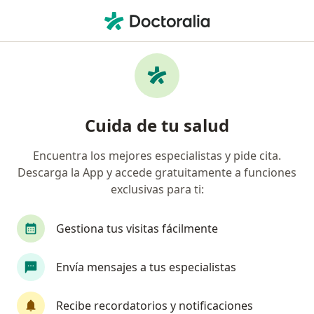
Men
¿Qué estás buscando?
Página De Inicio
Enfermedades
Ataque Cardíaco
Ataque cardíaco - Información,
Cuida de tu salud
expertos y preguntas frecuentes
Encuentra los mejores especialistas y pide cita.
Descarga la App y accede gratuitamente a funciones
exclusivas para ti:
Información
Pregunta al Experto
Gestiona tus visitas fácilmente
Envía mensajes a tus especialistas
No descuides tu salud
Escoge la consulta en línea para empezar o
Recibe recordatorios y notificaciones