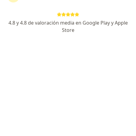
continuar tu tratamiento sin salir de casa. Si lo
necesitas, también puedes reservar una cita
presencial.
4.8 y 4.8 de valoración media en Google Play y Apple
Store
Mostrar especialistas
¿Cómo funciona?
Expertos en ataque cardíaco
Erika María Martinez Carreño
Médico general
Barranquilla