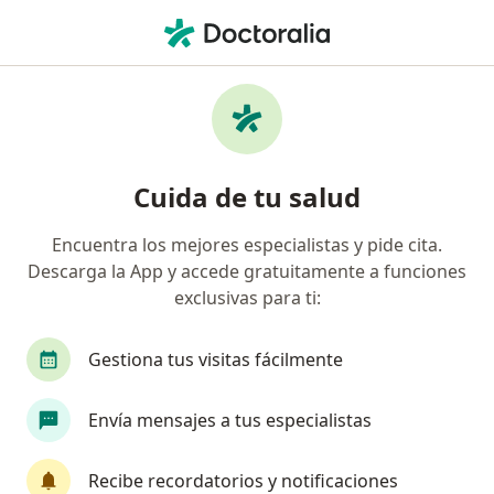
Men
Artroplastias De Cadera Rodilla • Armenia, Quindío
Filtros
• 1
Mapa
Especialistas en Artroplastias de cadera,
Cuida de tu salud
rodilla en Armenia
Encuentra los mejores especialistas y pide cita.
Descarga la App y accede gratuitamente a funciones
¿Qué especialidad estás buscando?
exclusivas para ti:
Fisioterapeuta
Gastroenterólogo
Médico f
Gestiona tus visitas fácilmente
Envía mensajes a tus especialistas
Recibe recordatorios y notificaciones