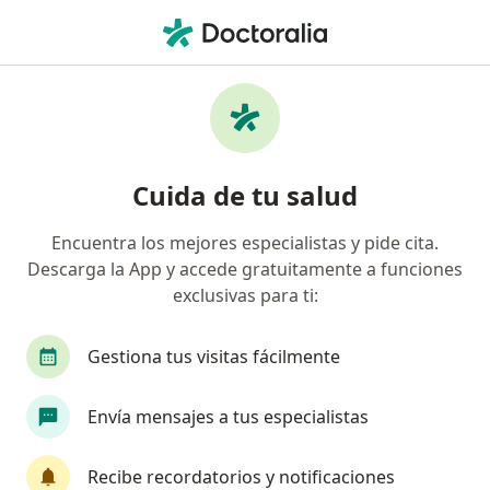
Men
Tendinitis • Armenia, Quindío
Filtros
• 1
Seguro
Mapa
Especialistas en Tendinitis en Armenia
Cuida de tu salud
Encuentra los mejores especialistas y pide cita.
¿Qué especialidad estás buscando?
Descarga la App y accede gratuitamente a funciones
Ortopedista y Traumatólogo
exclusivas para ti:
Fisioterapeuta
Cirujano general
Gestiona tus visitas fácilmente
Especialista en Medicina Deportiva
Envía mensajes a tus especialistas
Recibe recordatorios y notificaciones