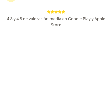
4.8 y 4.8 de valoración media en Google Play y Apple
Store
Prof. Valeria Acevedo Díez
·
Ver más
Fisioterapeuta
248 opiniones
Dirección 1
Dirección 2
En línea
Cra 13 9a Norte 03 Armenia, Quindío, Colombia, Armenia
•
Mapa
CONSULTA ARMENIA (SEDE FISICA) - VALERIA ACEVEDO
Manejo de linfedema
$ 60.000
Este especialista no ofrece reserva de cita en línea en esta dirección.
Solicita una cita