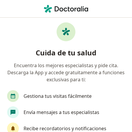
Men
¿Qué estás buscando?
Página De Inicio
Enfermedades
Síndrome Post-Covid Neuromuscular
Síndrome post-covid
Cuida de tu salud
neuromuscular - Información,
Encuentra los mejores especialistas y pide cita.
expertos y preguntas frecuentes
Descarga la App y accede gratuitamente a funciones
exclusivas para ti:
Gestiona tus visitas fácilmente
Información
Envía mensajes a tus especialistas
Recibe recordatorios y notificaciones