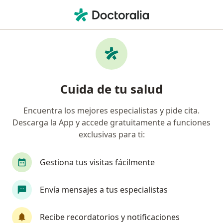
Men
Aspergilosis • Barranquilla, Atlántico
Filtros
• 1
Seguro
Mapa
Especialistas en Aspergilosis en Barranquilla
Cuida de tu salud
Encuentra los mejores especialistas y pide cita.
¿Qué especialidad estás buscando?
Descarga la App y accede gratuitamente a funciones
Cirujano de tórax
Cirujano general
Técnic
exclusivas para ti:
Gestiona tus visitas fácilmente
Envía mensajes a tus especialistas
Recibe recordatorios y notificaciones