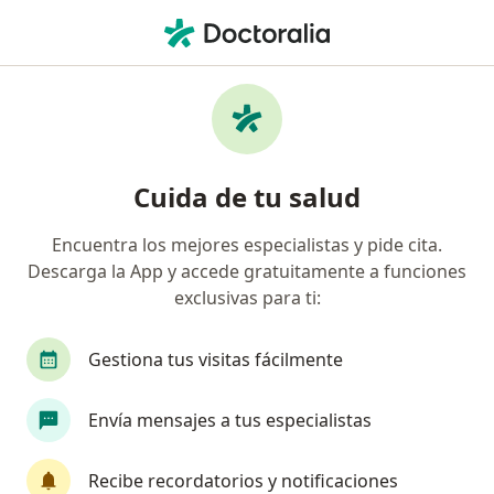
Men
Neumonía • Barranquilla, Atlántico
Filtros
• 1
Seguro
Mapa
Especialistas en Neumonía en Barranquilla
Cuida de tu salud
Encuentra los mejores especialistas y pide cita.
¿Qué especialidad estás buscando?
Descarga la App y accede gratuitamente a funciones
Pediatra
Internista
Neumólogo
Ciru
exclusivas para ti:
Gestiona tus visitas fácilmente
Envía mensajes a tus especialistas
Recibe recordatorios y notificaciones