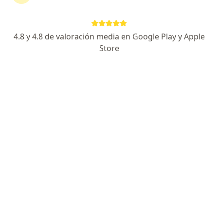
No descuides tu salud
Escoge la consulta en línea para empezar o
4.8 y 4.8 de valoración media en Google Play y Apple
continuar tu tratamiento sin salir de casa. Si lo
Store
necesitas, también puedes reservar una cita
presencial.
Mostrar especialistas
¿Cómo funciona?
Expertos en síndrome de dificultad
respiratoria adulta
Keicy Emmanuel Miranda Grau