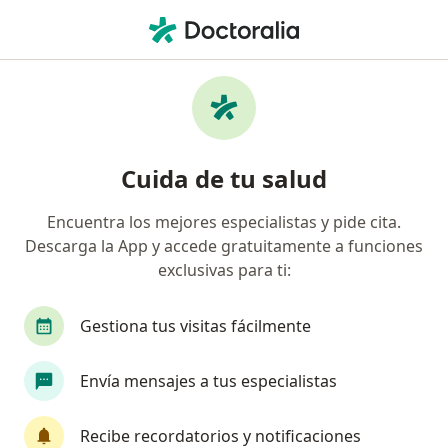
Men
¿Qué estás buscando?
Página De Inicio
Enfermedades
Síndrome De Dificultad Respiratoria Adulta
Síndrome de dificultad
Cuida de tu salud
respiratoria adulta -
Encuentra los mejores especialistas y pide cita.
Información, expertos y
Descarga la App y accede gratuitamente a funciones
preguntas frecuentes
exclusivas para ti:
Gestiona tus visitas fácilmente
Envía mensajes a tus especialistas
Información
Pregunta al Experto
Recibe recordatorios y notificaciones