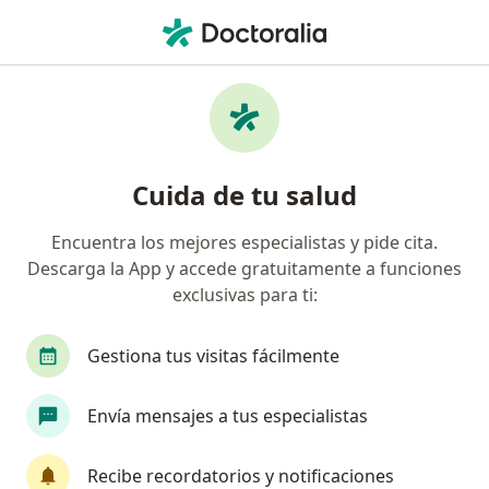
Men
Ataques De Pánico • Tuluá, Valle del Cauca
Filtros
• 1
Seguro
Mapa
Especialistas en Ataques de pánico en Tuluá
Cuida de tu salud
Encuentra los mejores especialistas y pide cita.
¿Qué especialidad estás buscando?
Descarga la App y accede gratuitamente a funciones
Psicólogo
exclusivas para ti:
Gestiona tus visitas fácilmente
Envía mensajes a tus especialistas
Recibe recordatorios y notificaciones