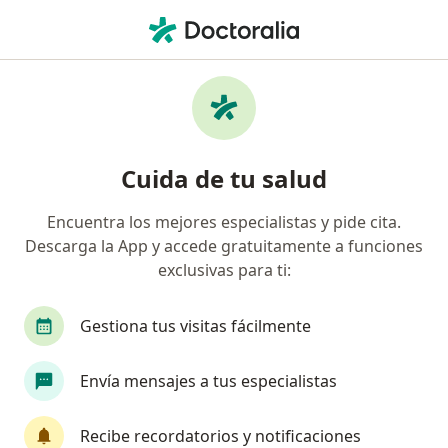
Men
¿Qué estás buscando?
Página De Inicio
Enfermedades
Mitomanía
Mitomanía - Información,
Cuida de tu salud
expertos y preguntas frecuentes
Encuentra los mejores especialistas y pide cita.
Descarga la App y accede gratuitamente a funciones
exclusivas para ti:
Información
Gestiona tus visitas fácilmente
Envía mensajes a tus especialistas
No descuides tu salud
Escoge la consulta en línea para empezar o
Recibe recordatorios y notificaciones