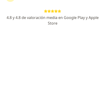
continuar tu tratamiento sin salir de casa. Si lo
necesitas, también puedes reservar una cita
presencial.
4.8 y 4.8 de valoración media en Google Play y Apple
Store
Mostrar especialistas
¿Cómo funciona?
Expertos en mitomanía
María Fernanda Gil Rodríguez
Psicólogo, Neuropsicólogo
Bogotá