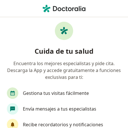
Men
Cáncer Prostático • Neiva, Huila
Filtros
• 1
Seguro
Mapa
Especialistas en Cáncer prostático en Neiva
Cuida de tu salud
Encuentra los mejores especialistas y pide cita.
¿Qué especialidad estás buscando?
Descarga la App y accede gratuitamente a funciones
Urólogo
exclusivas para ti:
Gestiona tus visitas fácilmente
Envía mensajes a tus especialistas
Recibe recordatorios y notificaciones