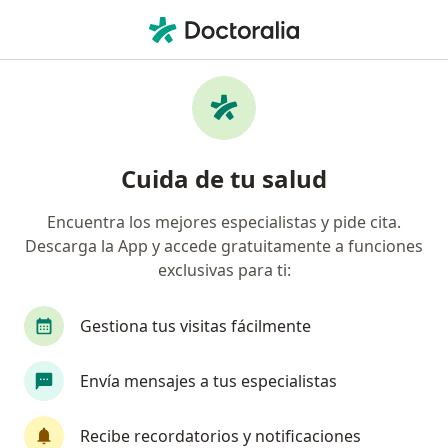
Men
¿Qué estás buscando?
Página De Inicio
Enfermedades
Tumores De Próstata
Tumores de próstata -
Cuida de tu salud
Información, expertos y
preguntas frecuentes
Encuentra los mejores especialistas y pide cita.
Descarga la App y accede gratuitamente a funciones
exclusivas para ti:
Gestiona tus visitas fácilmente
Información
Pregunta al Experto
Envía mensajes a tus especialistas
No descuides tu salud
Recibe recordatorios y notificaciones