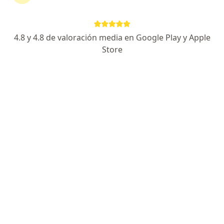
Escoge la consulta en línea para empezar o
continuar tu tratamiento sin salir de casa. Si lo
necesitas, también puedes reservar una cita
4.8 y 4.8 de valoración media en Google Play y Apple
presencial.
Store
Mostrar especialistas
¿Cómo funciona?
Expertos en tumores de próstata
Narses Acosta Marquez
Urólogo
San Juan del Cesar