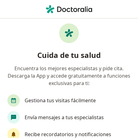
Men
Condilomas Perianales Y Anales • Chía, Cundinamarca
Filtros
• 1
Seguro
Mapa
Especialistas en Condilomas Perianales y
Cuida de tu salud
Anales en Chía
Encuentra los mejores especialistas y pide cita.
Descarga la App y accede gratuitamente a funciones
¿Qué especialidad estás buscando?
exclusivas para ti:
Cirujano general
Gestiona tus visitas fácilmente
Envía mensajes a tus especialistas
Recibe recordatorios y notificaciones