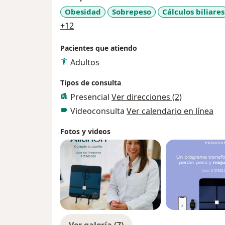
Obesidad
Sobrepeso
Cálculos biliares
a11y_sr_more_diseases
+12
Pacientes que atiendo
Adultos
Tipos de consulta
Presencial
Ver direcciones (2)
Videoconsulta
Ver calendario en línea
Fotos y videos
Ver galería (7)