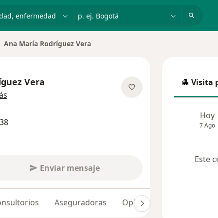
dad, enfermedad o nombre
p. ej. Bogotá
Ana María Rodríguez Vera
biar de ciudad
íguez Vera
Visita 
Visita p
sobre las especializaciones
ás
Hoy
538
7 Ago
Este c
Enviar mensaje
nsultorios
Aseguradoras
Opiniones (83)