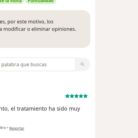
e la visita
Puntualidad
s, por este motivo, los
 modificar o eliminar opiniones.
 opiniones
opiniones
to, el tratamiento ha sido muy
en opinión del usuario Camila
tro
•
Reportar