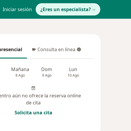
Iniciar sesión
¿Eres un especialista?
presencial
Consulta en línea
resencial
Consulta en línea
Mañana
Dom
Lun
Mar
Mié
8 Ago
9 Ago
10 Ago
11 Ago
12 Ag
entro aún no ofrece la reserva online
de cita
Solicita una cita