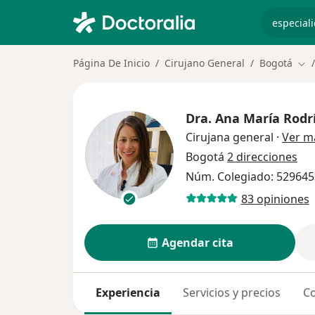
especiali
Página De Inicio
Cirujano General
Bogotá
Cam
Dra.
Ana María Rodr
Cirujana general
·
Ver m
Bogotá
2 direcciones
Núm. Colegiado: 52964
83 opiniones
Agendar cita
Experiencia
Servicios y precios
Co