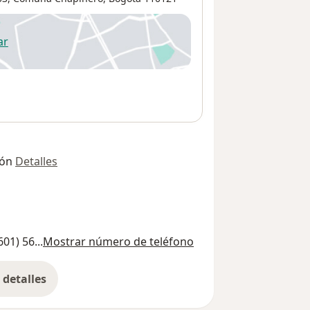
ar
 abre en una nueva pestaña
ión
Detalles
601) 56...
Mostrar número de teléfono
detalles
bre la dirección