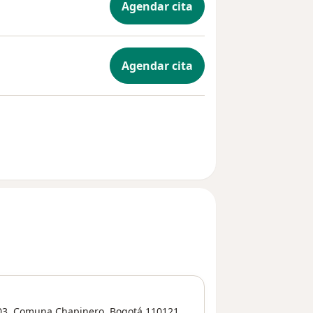
Agendar cita
Agendar cita
03,
Comuna Chapinero
,
Bogotá
110121