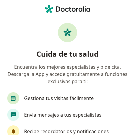
Men
Coriorretinitis • Cartagena, Bolívar
Filtros
• 1
Seguro
Mapa
Especialistas en Coriorretinitis en
Cuida de tu salud
Cartagena
Encuentra los mejores especialistas y pide cita.
Descarga la App y accede gratuitamente a funciones
¿Qué especialidad estás buscando?
exclusivas para ti:
Oftalmólogo
Optómetra
Cirujano plástic
Gestiona tus visitas fácilmente
Envía mensajes a tus especialistas
Recibe recordatorios y notificaciones