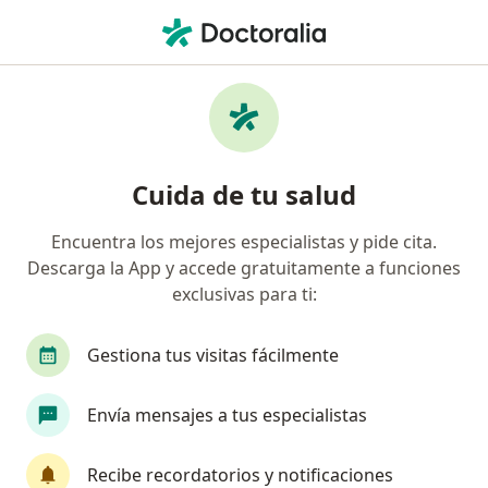
Men
Dolor Abdominal Agudo • Armenia, Quindío
Filtros
• 1
Seguro
Mapa
Especialistas en Dolor abdominal agudo en
Cuida de tu salud
Armenia
Encuentra los mejores especialistas y pide cita.
Descarga la App y accede gratuitamente a funciones
¿Qué especialidad estás buscando?
exclusivas para ti:
Cirujano general
Gastroenterólogo
Gestiona tus visitas fácilmente
Envía mensajes a tus especialistas
Recibe recordatorios y notificaciones