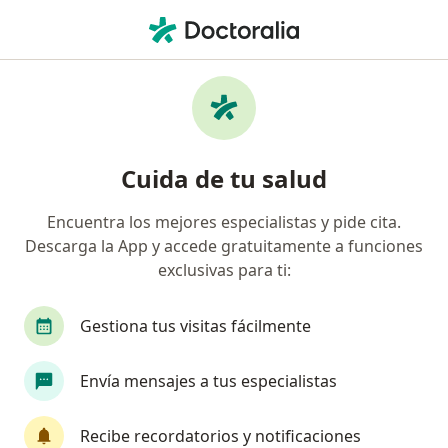
Men
¿Qué estás buscando?
Página De Inicio
Enfermedades
Desordenes De Piso Pélvico
Desordenes de piso pélvico -
Cuida de tu salud
Información, expertos y
Encuentra los mejores especialistas y pide cita.
preguntas frecuentes
Descarga la App y accede gratuitamente a funciones
exclusivas para ti:
Gestiona tus visitas fácilmente
Información
Envía mensajes a tus especialistas
Recibe recordatorios y notificaciones