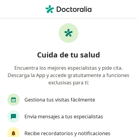
Men
Duelo • El Carmen de Viboral, Antioquia
Filtros
• 1
Seguro
Mapa
Especialistas en Duelo en El Carmen de
Cuida de tu salud
Viboral
Encuentra los mejores especialistas y pide cita.
Descarga la App y accede gratuitamente a funciones
¿Qué especialidad estás buscando?
exclusivas para ti:
Psicólogo
Psiquiatra
Neuropsicólogo
Gestiona tus visitas fácilmente
Envía mensajes a tus especialistas
Recibe recordatorios y notificaciones