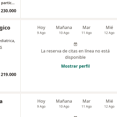
Consulta Trastornos del Sueño y Neurología particular- Cali, Valle- Edificio Be One Medical Work
 230.000
gico
Hoy
Mañana
Mar
Mié
9 Ago
10 Ago
11 Ago
12 Ago
diatrica,
s
La reserva de citas en línea no está
disponible
Mostrar perfil
 219.000
a
Hoy
Mañana
Mar
Mié
9 Ago
10 Ago
11 Ago
12 Ago