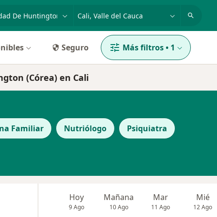
dad, enfermedad o nombre
p. ej. Bogotá
nibles
Seguro
Más filtros
•
1
gton (Córea) en Cali
ina Familiar
Nutriólogo
Psiquiatra
Hoy
Mañana
Mar
Mié
9 Ago
10 Ago
11 Ago
12 Ago