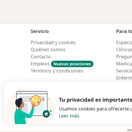
Servicio
Para l
Privacidad y cookies
Especia
Quiénes somos
Clínica
Contacto
Pregun
Empleos
Medic
Nuevas posiciones
Términos y condiciones
Servici
Enfer
Pregun
Aplicac
Tu privacidad es important
Usamos cookies para ofrecerte u
Leer más
.
se abre en una n
se abre 
s
Polska
,
Türkiye
,
España
,
ww