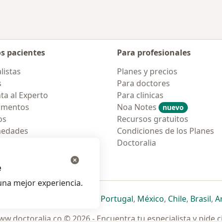
os pacientes
Para profesionales
listas
Planes y precios
s
Para doctores
ta al Experto
Para clinicas
amentos
Noa Notes
nuevo
os
Recursos gratuitos
medades
Condiciones de los Planes
tas Frecuentes
Doctoralia
ión para móvil
e
na mejor experiencia.
ueva pestaña
en una nueva pestaña
e abre en una nueva pestaña
se abre en una nueva pestaña
se abre en una nueva pestaña
se abre en una nueva pestaña
se abre en una nueva p
se abre en una
se abre e
se
Italia
,
Deutschland
,
Česko
,
Portugal
,
México
,
Chile
,
Brasil
,
A
w.doctoralia.co © 2026 - Encuentra tu especialista y pide c