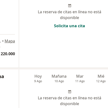
La reserva de citas en línea no está
disponible
Solicita una cita
torio 824, Cali
•
Mapa
4
 220.000
na
Hoy
Mañana
Mar
Mié
9 Ago
10 Ago
11 Ago
12 Ago
La reserva de citas en línea no está
disponible