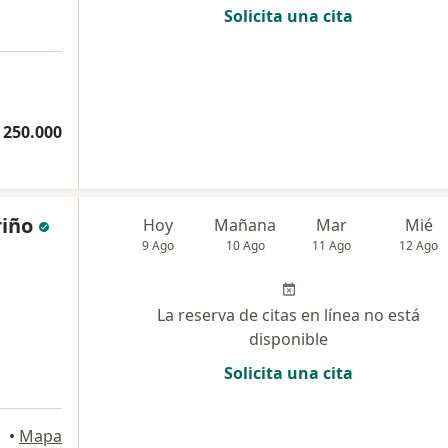
Solicita una cita
 250.000
riño
Hoy
Mañana
Mar
Mié
9 Ago
10 Ago
11 Ago
12 Ago
La reserva de citas en línea no está
disponible
Solicita una cita
a
•
Mapa