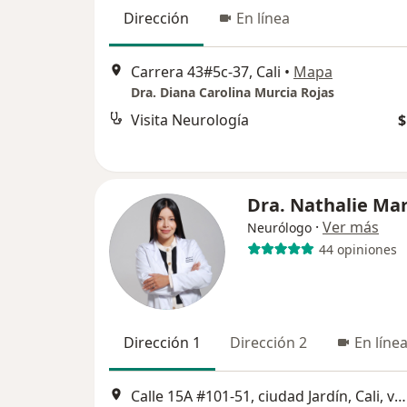
Dirección
En línea
Carrera 43#5c-37, Cali
•
Mapa
Dra. Diana Carolina Murcia Rojas
Visita Neurología
$
Dra. Nathalie Ma
·
Ver más
Neurólogo
44 opiniones
Dirección 1
Dirección 2
En líne
Calle 15A #101-51, ciudad Jardín, Cali, valle del Cauca- Beone medical work, Cali