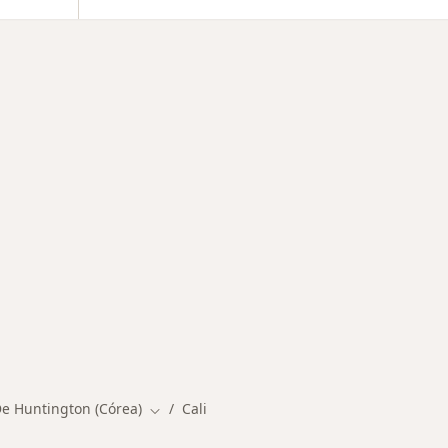
rmedades en Cali
e Huntington (Córea)
Cali
Cambiar de ciudad