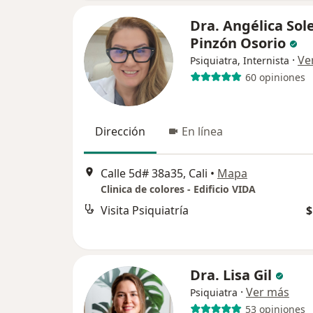
Dra. Angélica Sol
Pinzón Osorio
·
Ve
Psiquiatra, Internista
60 opiniones
Dirección
En línea
Calle 5d# 38a35, Cali
•
Mapa
Clinica de colores - Edificio VIDA
Visita Psiquiatría
$
Dra. Lisa Gil
·
Ver más
Psiquiatra
53 opiniones