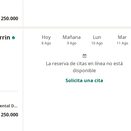
 250.000
rrin
Hoy
Mañana
Lun
Mar
8 Ago
9 Ago
10 Ago
11 Ago
La reserva de citas en línea no está
disponible
Solicita una cita
Consulta Psiquiatría, psicoterapia y salud mental Dr. John García Ferrín
 250.000