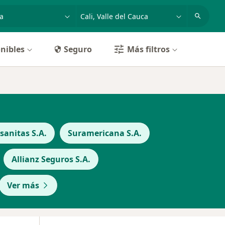
dad, enfermedad o nombre
p. ej. Bogotá
nibles
Seguro
Más filtros
anitas S.A.
Suramericana S.A.
Allianz Seguros S.A.
Ver más