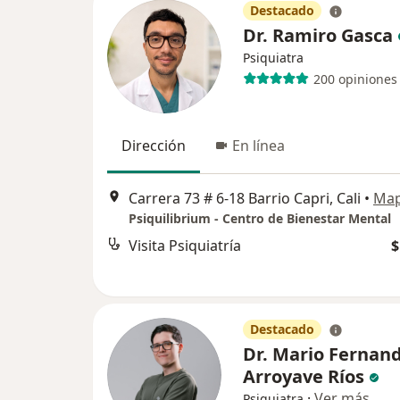
Destacado
Dr. Ramiro Gasca
Psiquiatra
200 opiniones
Dirección
En línea
Carrera 73 # 6-18 Barrio Capri, Cali
•
Ma
Psiquilibrium - Centro de Bienestar Mental
Visita Psiquiatría
$
Destacado
Dr. Mario Fernan
Arroyave Ríos
·
Ver más
Psiquiatra