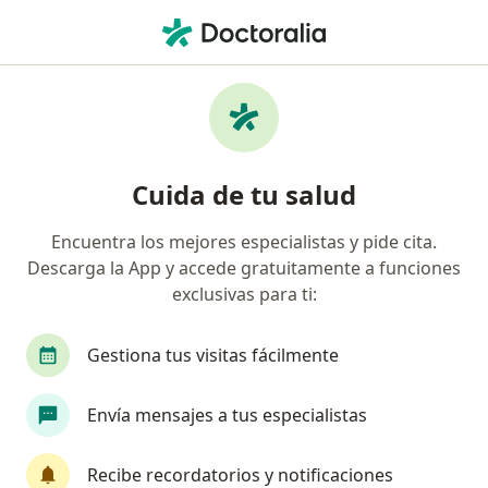
Men
Enfermedad Del Reflujo Gastroesofágico - Niño • Armenia, Quindío
Filtros
• 1
Seguro
Mapa
Especialistas en Enfermedad del Reflujo
Cuida de tu salud
Gastroesofágico - Niño en Armenia
Encuentra los mejores especialistas y pide cita.
Descarga la App y accede gratuitamente a funciones
¿Qué especialidad estás buscando?
exclusivas para ti:
Pediatra
Gastroenterólogo
Terapeuta co
Gestiona tus visitas fácilmente
Envía mensajes a tus especialistas
Recibe recordatorios y notificaciones