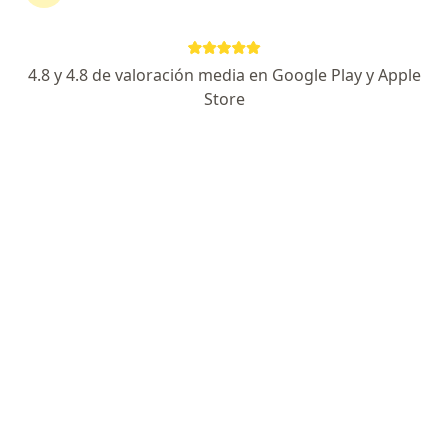
Escoge la consulta en línea para empezar o
continuar tu tratamiento sin salir de casa. Si lo
necesitas, también puedes reservar una cita
4.8 y 4.8 de valoración media en Google Play y Apple
presencial.
Store
Mostrar especialistas
¿Cómo funciona?
Expertos en hipertensión arterial
Diana Carolina Florez Pastrana
Médico general
Medellín