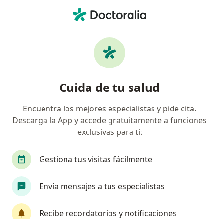
Men
¿Qué estás buscando?
Página De Inicio
Enfermedades
Hipertensión Arterial
Hipertensión arterial -
Cuida de tu salud
Información, expertos y
preguntas frecuentes
Encuentra los mejores especialistas y pide cita.
Descarga la App y accede gratuitamente a funciones
exclusivas para ti:
Gestiona tus visitas fácilmente
Información
Pregunta al Experto
Envía mensajes a tus especialistas
No descuides tu salud
Recibe recordatorios y notificaciones