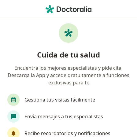
Men
Estomatitis Candidiasica • Pereira, Risaralda
Filtros
• 1
Mapa
Especialistas en Estomatitis Candidiasica en
Cuida de tu salud
Pereira
Encuentra los mejores especialistas y pide cita.
Descarga la App y accede gratuitamente a funciones
¿Qué especialidad estás buscando?
exclusivas para ti:
Odontólogo
Ortodoncista
Cirujano maxil
Gestiona tus visitas fácilmente
Envía mensajes a tus especialistas
Recibe recordatorios y notificaciones