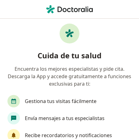
Men
Sangrado De Encía • Pereira, Risaralda
Filtros
• 1
Seguro
Mapa
Especialistas en Sangrado de encía en
Cuida de tu salud
Pereira
Encuentra los mejores especialistas y pide cita.
Descarga la App y accede gratuitamente a funciones
¿Qué especialidad estás buscando?
exclusivas para ti:
Odontólogo
Ortodoncista
Cirujano maxil
Gestiona tus visitas fácilmente
Envía mensajes a tus especialistas
Recibe recordatorios y notificaciones