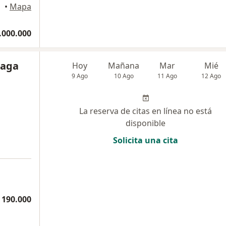
•
Mapa
.000.000
eaga
Hoy
Mañana
Mar
Mié
9 Ago
10 Ago
11 Ago
12 Ago
La reserva de citas en línea no está
disponible
Solicita una cita
 190.000