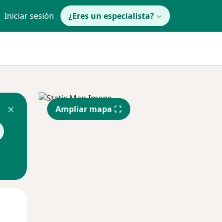
Iniciar sesión
¿Eres un especialista?
Ampliar mapa
Jue
Vie
Sáb
13 Ago
14 Ago
15 Ago