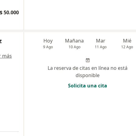
$ 50.000
z
Hoy
Mañana
Mar
Mié
9 Ago
10 Ago
11 Ago
12 Ago
r más
La reserva de citas en línea no está
disponible
Solicita una cita
a