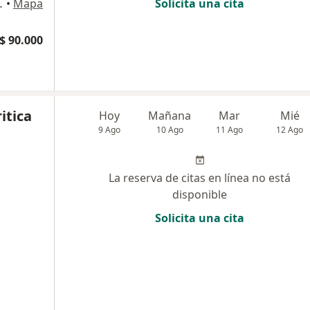
errez, Pereira
•
Mapa
Solicita una cita
$ 90.000
itica
Hoy
Mañana
Mar
Mié
9 Ago
10 Ago
11 Ago
12 Ago
La reserva de citas en línea no está
disponible
Solicita una cita
S