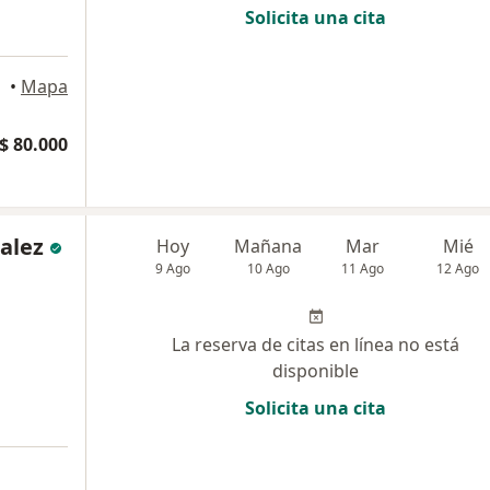
Solicita una cita
•
Mapa
$ 80.000
alez
Hoy
Mañana
Mar
Mié
9 Ago
10 Ago
11 Ago
12 Ago
La reserva de citas en línea no está
disponible
Solicita una cita