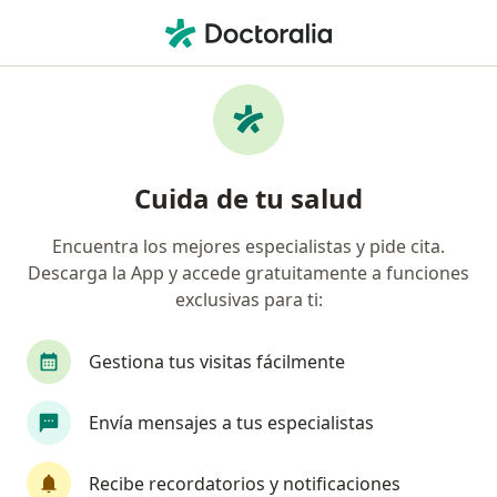
Men
Hemangioma Mancha De Nacimiento • Rionegro, Antioquia
Filtros
• 1
Seguro
Mapa
Especialistas en Hemangioma (mancha de
Cuida de tu salud
nacimiento) en Rionegro
Encuentra los mejores especialistas y pide cita.
Descarga la App y accede gratuitamente a funciones
¿Qué especialidad estás buscando?
exclusivas para ti:
Cirujano vascular
Anestesiólogo
Cirujano
Gestiona tus visitas fácilmente
Envía mensajes a tus especialistas
Recibe recordatorios y notificaciones