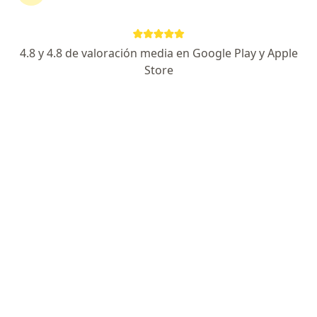
Escoge la consulta en línea para empezar o
continuar tu tratamiento sin salir de casa. Si lo
necesitas, también puedes reservar una cita
4.8 y 4.8 de valoración media en Google Play y Apple
presencial.
Store
Mostrar especialistas
¿Cómo funciona?
Expertos en herpes simple labial
Jaime Gil Jaramillo
Dermatólogo
Cali