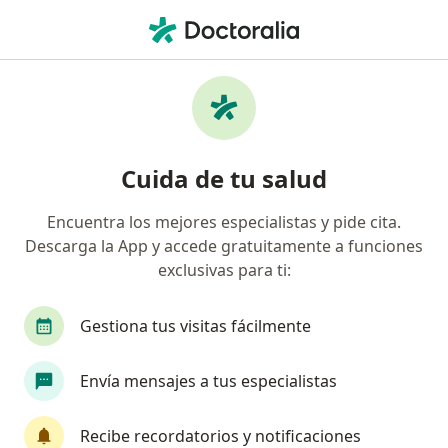
Men
¿Qué estás buscando?
Página De Inicio
Enfermedades
Herpes Simple Labial
Herpes simple labial -
Cuida de tu salud
Información, expertos y
preguntas frecuentes
Encuentra los mejores especialistas y pide cita.
Descarga la App y accede gratuitamente a funciones
exclusivas para ti:
Gestiona tus visitas fácilmente
Información
Pregunta al Experto
Envía mensajes a tus especialistas
No descuides tu salud
Recibe recordatorios y notificaciones