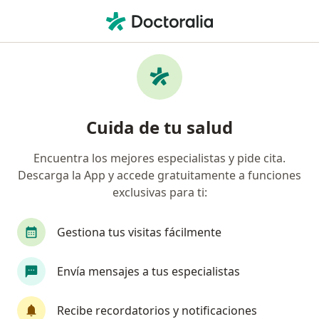
Men
Hemorragia Uterina Anormal • Cota, Cundinamarca
Filtros
• 1
Seguro
Mapa
Especialistas en Hemorragia uterina
Cuida de tu salud
anormal en Cota
Encuentra los mejores especialistas y pide cita.
Descarga la App y accede gratuitamente a funciones
¿Qué especialidad estás buscando?
exclusivas para ti:
Ginecólogo
Terapeuta complementario
D
Gestiona tus visitas fácilmente
Envía mensajes a tus especialistas
Recibe recordatorios y notificaciones