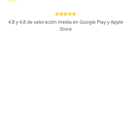
Escoge la consulta en línea para empezar o
continuar tu tratamiento sin salir de casa. Si lo
necesitas, también puedes reservar una cita
4.8 y 4.8 de valoración media en Google Play y Apple
presencial.
Store
Mostrar especialistas
¿Cómo funciona?
Expertos en infertilidad masculina
Narses Acosta Marquez
Urólogo
San Juan del Cesar