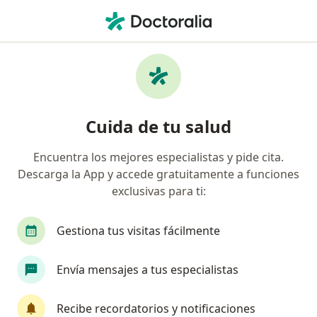
Men
¿Qué estás buscando?
Página De Inicio
Enfermedades
Infertilidad Masculina
Infertilidad masculina -
Cuida de tu salud
Información, expertos y
preguntas frecuentes
Encuentra los mejores especialistas y pide cita.
Descarga la App y accede gratuitamente a funciones
exclusivas para ti:
Gestiona tus visitas fácilmente
Información
Pregunta al Experto
Envía mensajes a tus especialistas
No descuides tu salud
Recibe recordatorios y notificaciones