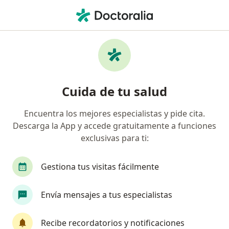
Men
Hemorroides • Cartagena, Bolívar
Filtros
• 1
Seguro
Mapa
Especialistas en Hemorroides en Cartagena
Cuida de tu salud
Encuentra los mejores especialistas y pide cita.
¿Qué especialidad estás buscando?
Descarga la App y accede gratuitamente a funciones
Cirujano general
Gastroenterólogo
exclusivas para ti:
Gestiona tus visitas fácilmente
Envía mensajes a tus especialistas
Recibe recordatorios y notificaciones