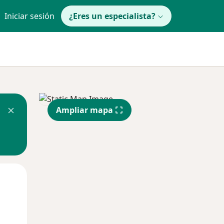
Iniciar sesión
¿Eres un especialista?
Ampliar mapa
Mar
Mié
Jue
11 Ago
12 Ago
13 Ago