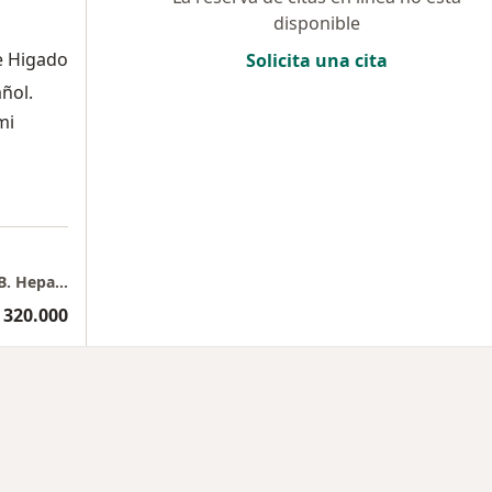
disponible
e Higado
Solicita una cita
ñol.
mi
Consultorio particular Dr. Javier Hernandez B. Hepatólogo - Gastroenterólogo
 320.000