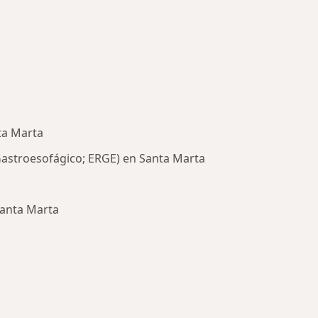
nta Marta
Gastroesofágico; ERGE) en Santa Marta
Santa Marta
rmedades en Santa Marta