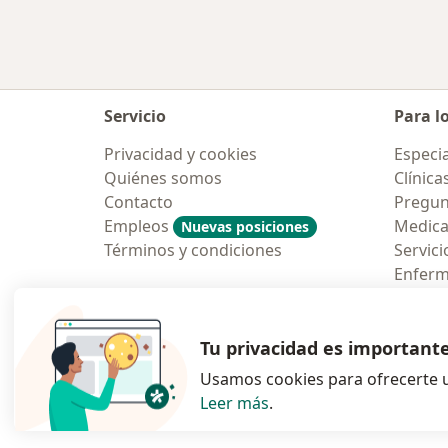
Servicio
Para l
Privacidad y cookies
Especia
Quiénes somos
Clínica
Contacto
Pregun
Empleos
Medic
Nuevas posiciones
Términos y condiciones
Servici
Enfer
Pregun
Aplicac
Tu privacidad es important
Usamos cookies para ofrecerte u
Leer más
.
se abre en una n
se abre 
s
Polska
,
Türkiye
,
España
,