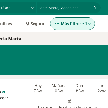
dad, enfermedad o nombre
p. ej. Bogotá
nibles
Seguro
Más filtros
•
1
anta Marta
Hoy
Mañana
Dom
Lun
o
7 Ago
8 Ago
9 Ago
10 Ago
·
logo
La reserva de citas en línea no está