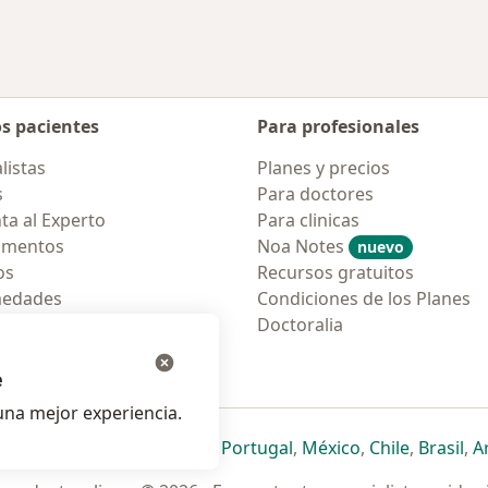
os pacientes
Para profesionales
listas
Planes y precios
s
Para doctores
ta al Experto
Para clinicas
amentos
Noa Notes
nuevo
os
Recursos gratuitos
medades
Condiciones de los Planes
tas Frecuentes
Doctoralia
ión para móvil
e
na mejor experiencia.
ueva pestaña
en una nueva pestaña
e abre en una nueva pestaña
se abre en una nueva pestaña
se abre en una nueva pestaña
se abre en una nueva pestaña
se abre en una nueva p
se abre en una
se abre e
se
Italia
,
Deutschland
,
Česko
,
Portugal
,
México
,
Chile
,
Brasil
,
A