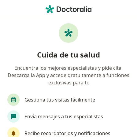
Men
Hidrocefalia • Cali, Valle del Cauca
Filtros
• 1
Seguro
Mapa
Especialistas en Hidrocefalia en Cali
Cuida de tu salud
Encuentra los mejores especialistas y pide cita.
¿Qué especialidad estás buscando?
Descarga la App y accede gratuitamente a funciones
Neurocirujano
Cirujano cardiovascular
C
exclusivas para ti:
Gestiona tus visitas fácilmente
Envía mensajes a tus especialistas
Recibe recordatorios y notificaciones