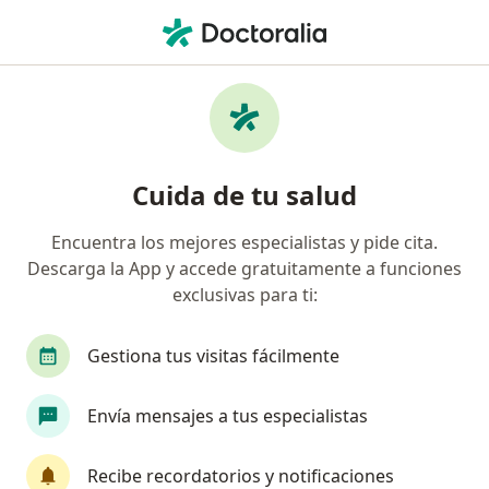
Men
Bloqueos De Raíces Nerviosas • Cali, Valle del Cauca
Filtros
• 1
Seguro
Mapa
Especialistas en Bloqueos de raíces
Cuida de tu salud
nerviosas en Cali
Encuentra los mejores especialistas y pide cita.
Descarga la App y accede gratuitamente a funciones
¿Qué especialidad estás buscando?
exclusivas para ti:
Neurocirujano
Gestiona tus visitas fácilmente
Envía mensajes a tus especialistas
Recibe recordatorios y notificaciones