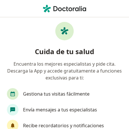
Men
Infección En Las Vías Urinarias Ivu • Neiva, Huila
Filtros
• 1
Seguro
Mapa
Especialistas en Infección en las Vías
Cuida de tu salud
Urinarias (IVU) en Neiva
Encuentra los mejores especialistas y pide cita.
Descarga la App y accede gratuitamente a funciones
¿Qué especialidad estás buscando?
exclusivas para ti:
Urólogo
Gestiona tus visitas fácilmente
Envía mensajes a tus especialistas
Recibe recordatorios y notificaciones