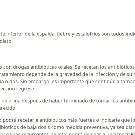
rte inferior de la espalda, fiebre y escalofríos son todos ind
diato.
as con drogas antibióticas orales. Se recetan los antibiótico
 Tratamiento depende de la gravedad de la infección y de s
ía o dos. Sin embargo, es importante que continúe a tomar
fección regrese.
is de orina después de haber terminado de tomar los antibió
arecido.
o podrá recetarle antibióticos más fuertes o indicarle que
ióticos de baja dosis como medida preventiva, ya sea di
fecciones recurrentes, se lo(a) podrá delegar a un especialis