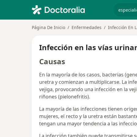
especiali
Página De Inicio
Enfermedades
Infección En L
Infección en las vías urina
Causas
En la mayoría de los casos, bacterias (gen
uretra y comienzan a multiplicarse. La infe
vejiga, provocando una infección en la vejig
riñones (pielonefritis).
La mayoría de las infecciones tienen origen
mujeres, el recto y la uretra están bastan
tengan una mayor tendencia a las infeccio
La infección también puede transmitirse s