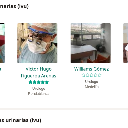
narias (ivu)
a
Victor Hugo
Williams Gómez
Figueroa Arenas
Urólogo
Medellín
Urólogo
r
Floridablanca
s urinarias (ivu)