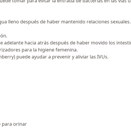
de tomar para evitar la entrada de bacterias en las vías u
 agua lleno después de haber mantenido relaciones sexuales.
ión.
de adelante hacia atrás después de haber movido los intesti
rizadores para la higiene femenina.
erry) puede ayudar a prevenir y aliviar las IVUs.
 para orinar