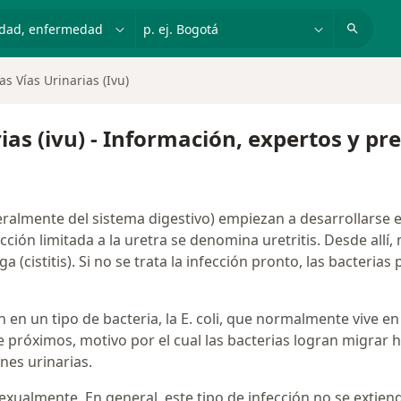
dad, enfermedad o nombre
p. ej. Bogotá
as Vías Urinarias (Ivu)
rias (ivu) - Información, expertos y p
eralmente del sistema digestivo) empiezan a desarrollarse en
cción limitada a la uretra se denomina uretritis. Desde allí,
a (cistitis). Si no se trata la infección pronto, las bacterias
 en un tipo de bacteria, la E. coli, que normalmente vive en e
te próximos, motivo por el cual las bacterias logran migrar h
nes urinarias.
exualmente. En general, este tipo de infección no se extien