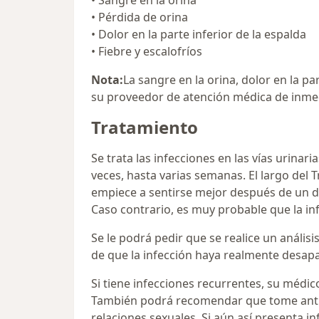
• Sangre en la orina
• Pérdida de orina
• Dolor en la parte inferior de la espalda
• Fiebre y escalofríos
Nota:
La sangre en la orina, dolor en la pa
su proveedor de atención médica de inme
Tratamiento
Se trata las infecciones en las vías urinari
veces, hasta varias semanas. El largo del
empiece a sentirse mejor después de un d
Caso contrario, es muy probable que la in
Se le podrá pedir que se realice un anális
de que la infección haya realmente desap
Si tiene infecciones recurrentes, su médic
También podrá recomendar que tome antib
relaciones sexuales. Si aún así presenta in